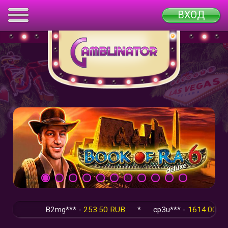
ВХОД
B2mg*** -
253.50 RUB
*
cp3u*** -
1614.00 RUB